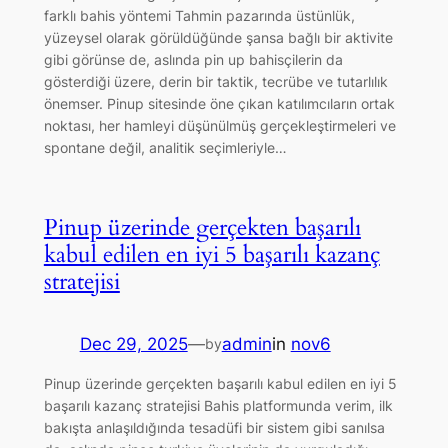
farklı bahis yöntemi Tahmin pazarında üstünlük,
yüzeysel olarak görüldüğünde şansa bağlı bir aktivite
gibi görünse de, aslında pin up bahisçilerin da
gösterdiği üzere, derin bir taktik, tecrübe ve tutarlılık
önemser. Pinup sitesinde öne çıkan katılımcıların ortak
noktası, her hamleyi düşünülmüş gerçekleştirmeleri ve
spontane değil, analitik seçimleriyle…
Pinup üzerinde gerçekten başarılı
kabul edilen en iyi 5 başarılı kazanç
stratejisi
Dec 29, 2025
—
admin
in
nov6
by
Pinup üzerinde gerçekten başarılı kabul edilen en iyi 5
başarılı kazanç stratejisi Bahis platformunda verim, ilk
bakışta anlaşıldığında tesadüfi bir sistem gibi sanılsa