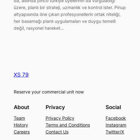
da, aslında pinco turkiye üyelerinin da vurguladığı
üzere, planlı bir strateji, uzmanlık ve kontrol ister. Pinup
altyapısında öne çıkan profesyonellerin ortak niteliği,
her basamağı planlı uygulamaları ve duygu temelli
değil, rasyonel hareket…
XS 79
Reserve your commercial unit now
About
Privacy
Social
Team
Privacy Policy
Facebook
History
Terms and Conditions
Instagram
Careers
Contact Us
Twitter/X