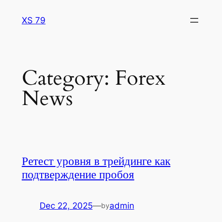
Skip
XS 79
to
content
Category:
Forex
News
Ретест уровня в трейдинге как
подтверждение пробоя
Dec 22, 2025
—
admin
by