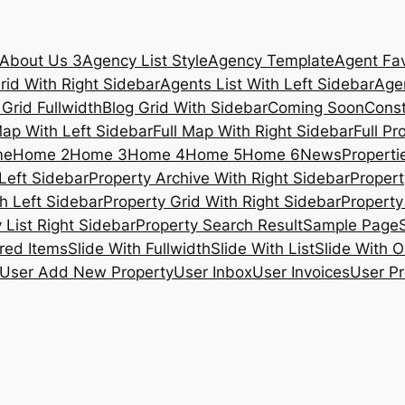
About Us 3
Agency List Style
Agency Template
Agent Fav
rid With Right Sidebar
Agents List With Left Sidebar
Agen
 Grid Fullwidth
Blog Grid With Sidebar
Coming Soon
Const
Map With Left Sidebar
Full Map With Right Sidebar
Full Pr
me
Home 2
Home 3
Home 4
Home 5
Home 6
News
Propertie
Left Sidebar
Property Archive With Right Sidebar
Propert
h Left Sidebar
Property Grid With Right Sidebar
Property 
 List Right Sidebar
Property Search Result
Sample Page
ured Items
Slide With Fullwidth
Slide With List
Slide With O
User Add New Property
User Inbox
User Invoices
User Pr