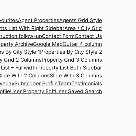
ourites
Agent Properties
Agents Grid Style
ts List With Right Sidebar
Area / City Grid
ruction follow-up
Contact Form
Contact Us
operty Archive
Google Map
Gutter 4 column
s By City Style 1
Properties By City Style 2
y Grid 2 Columns
Property Grid 3 Columns
List – Fullwidth
Property List Both Sidebar
Slide With 2 Columns
Slide With 3 Columns
verlay
Subscriber Profile
Team
Testimonials
ofile
User Property Edit
User Saved Search