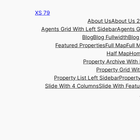
Skip
XS 79
to
About Us
About Us 2
content
Agents Grid With Left Sidebar
Agents G
Blog
Blog Fullwidth
Blog
Featured Properties
Full Map
Full 
Half Map
Ho
Property Archive With 
Property Grid Wit
Property List Left Sidebar
Property
Slide With 4 Columns
Slide With Feat