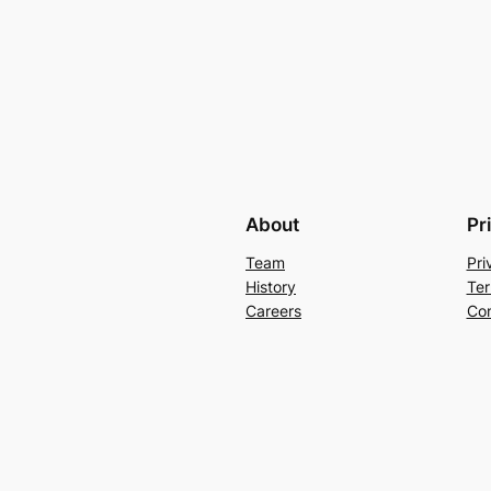
About
Pr
Team
Pri
History
Ter
Careers
Con