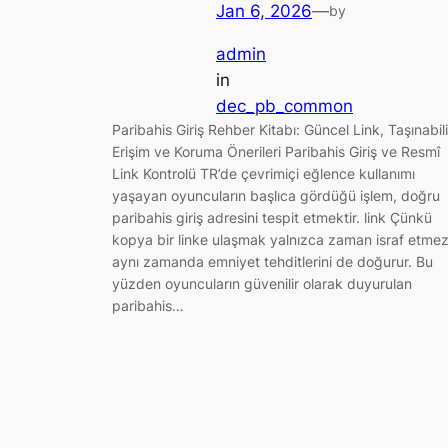
Jan 6, 2026
—
by
admin
in
dec_pb_common
Paribahis Giriş Rehber Kitabı: Güncel Link, Taşınabili
Erişim ve Koruma Önerileri Paribahis Giriş ve Resmî
Link Kontrolü TR’de çevrimiçi eğlence kullanımı
yaşayan oyuncuların başlıca gördüğü işlem, doğru
paribahis giriş adresini tespit etmektir. link Çünkü
kopya bir linke ulaşmak yalnızca zaman israf etmez
aynı zamanda emniyet tehditlerini de doğurur. Bu
yüzden oyuncuların güvenilir olarak duyurulan
paribahis…