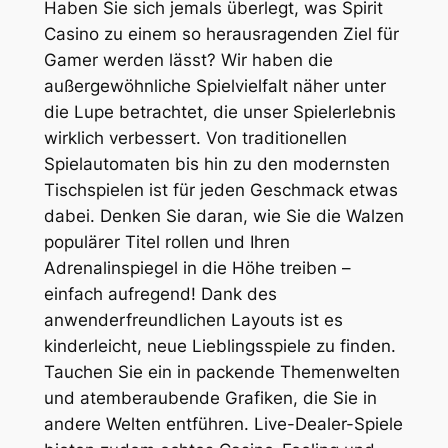
Haben Sie sich jemals überlegt, was Spirit
Casino zu einem so herausragenden Ziel für
Gamer werden lässt? Wir haben die
außergewöhnliche Spielvielfalt näher unter
die Lupe betrachtet, die unser Spielerlebnis
wirklich verbessert. Von traditionellen
Spielautomaten bis hin zu den modernsten
Tischspielen ist für jeden Geschmack etwas
dabei. Denken Sie daran, wie Sie die Walzen
populärer Titel rollen und Ihren
Adrenalinspiegel in die Höhe treiben –
einfach aufregend! Dank des
anwenderfreundlichen Layouts ist es
kinderleicht, neue Lieblingsspiele zu finden.
Tauchen Sie ein in packende Themenwelten
und atemberaubende Grafiken, die Sie in
andere Welten entführen. Live-Dealer-Spiele