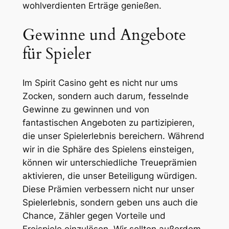
wohlverdienten Erträge genießen.
Gewinne und Angebote
für Spieler
Im Spirit Casino geht es nicht nur ums
Zocken, sondern auch darum, fesselnde
Gewinne zu gewinnen und von
fantastischen Angeboten zu partizipieren,
die unser Spielerlebnis bereichern. Während
wir in die Sphäre des Spielens einsteigen,
können wir unterschiedliche Treueprämien
aktivieren, die unser Beteiligung würdigen.
Diese Prämien verbessern nicht nur unser
Spielerlebnis, sondern geben uns auch die
Chance, Zähler gegen Vorteile und