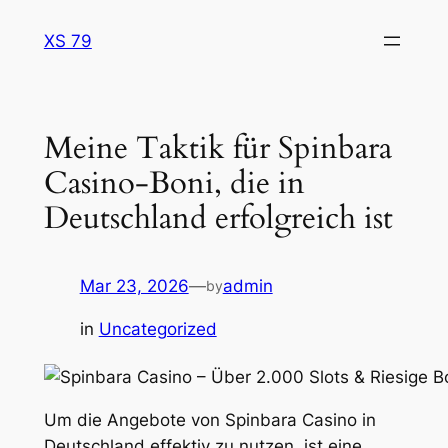
Skip
XS 79
to
content
Meine Taktik für Spinbara
Casino-Boni, die in
Deutschland erfolgreich ist
Mar 23, 2026
—
admin
by
in
Uncategorized
Um die Angebote von Spinbara Casino in
Deutschland effektiv zu nutzen, ist eine