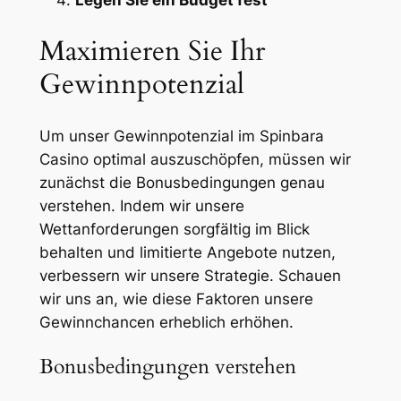
Legen Sie ein Budget fest
Maximieren Sie Ihr
Gewinnpotenzial
Um unser Gewinnpotenzial im Spinbara
Casino optimal auszuschöpfen, müssen wir
zunächst die Bonusbedingungen genau
verstehen. Indem wir unsere
Wettanforderungen sorgfältig im Blick
behalten und limitierte Angebote nutzen,
verbessern wir unsere Strategie. Schauen
wir uns an, wie diese Faktoren unsere
Gewinnchancen erheblich erhöhen.
Bonusbedingungen verstehen