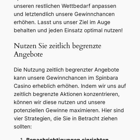
unseren restlichen Wettbedarf anpassen
und letztendlich unsere Gewinnchancen
erhöhen. Lasst uns unser Ziel im Auge
behalten und jeden Einsatz optimal nutzen!
Nutzen Sie zeitlich begrenzte
Angebote
Die Nutzung zeitlich begrenzter Angebote
kann unsere Gewinnchancen im Spinbara
Casino erheblich erhöhen. Indem wir uns auf
zeitlich begrenzte Aktionen konzentrieren,
können wir diese nutzen und unsere
potenziellen Gewinne maximieren. Hier sind
vier Strategien, die Sie in Betracht ziehen
sollten: