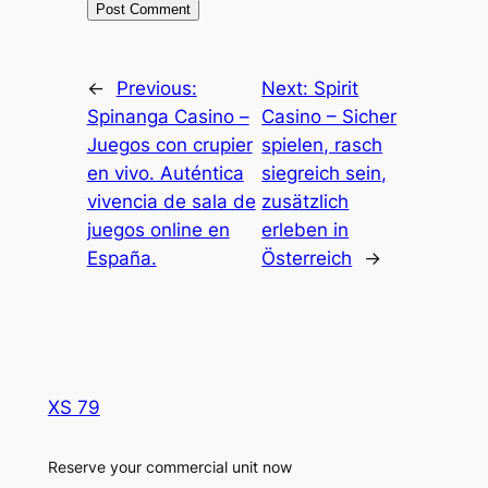
←
Previous:
Next:
Spirit
Spinanga Casino –
Casino – Sicher
Juegos con crupier
spielen, rasch
en vivo. Auténtica
siegreich sein,
vivencia de sala de
zusätzlich
juegos online en
erleben in
España.
Österreich
→
XS 79
Reserve your commercial unit now