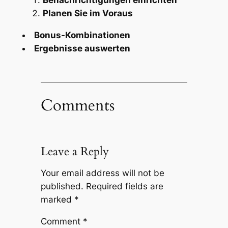
Benachrichtigungen einrichten
Planen Sie im Voraus
Bonus-Kombinationen
Ergebnisse auswerten
Comments
Leave a Reply
Your email address will not be
published.
Required fields are
marked
*
Comment
*