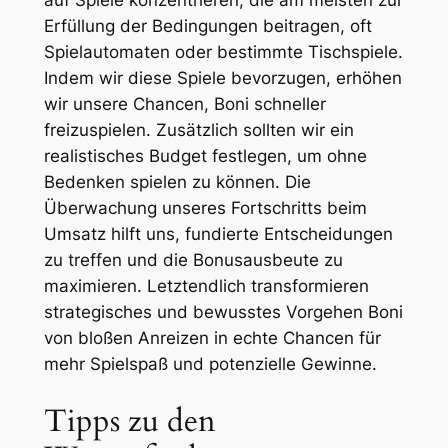
auf Spiele konzentrieren, die am meisten zur
Erfüllung der Bedingungen beitragen, oft
Spielautomaten oder bestimmte Tischspiele.
Indem wir diese Spiele bevorzugen, erhöhen
wir unsere Chancen, Boni schneller
freizuspielen. Zusätzlich sollten wir ein
realistisches Budget festlegen, um ohne
Bedenken spielen zu können. Die
Überwachung unseres Fortschritts beim
Umsatz hilft uns, fundierte Entscheidungen
zu treffen und die Bonusausbeute zu
maximieren. Letztendlich transformieren
strategisches und bewusstes Vorgehen Boni
von bloßen Anreizen in echte Chancen für
mehr Spielspaß und potenzielle Gewinne.
Tipps zu den