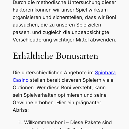
Durch die methodische Untersuchung dieser
Faktoren können wir unser Spiel wirksam
organisieren und sicherstellen, dass wir Boni
aussuchen, die zu unseren Spielzielen
passen, und zugleich die unbeabsichtigte
Verschleuderung wichtiger Mittel abwenden.
Erhältliche Bonusarten
Die unterschiedlichen Angebote im
Spinbara
Casino
stellen bereit cleveren Spielern viele
Optionen. Wer diese Boni versteht, kann
sein Spielverhalten optimieren und seine
Gewinne erhöhen. Hier ein prägnanter
Abriss:
Willkommensboni – Diese Pakete sind