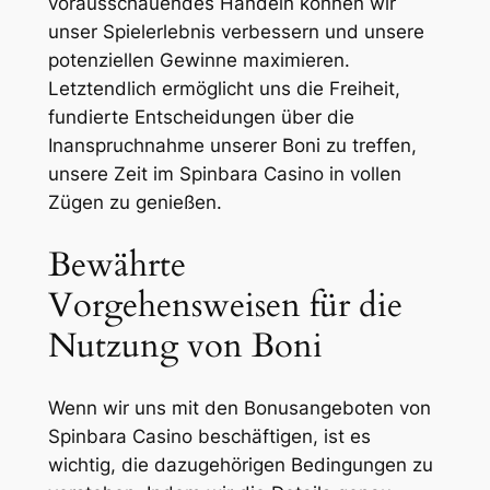
vorausschauendes Handeln können wir
unser Spielerlebnis verbessern und unsere
potenziellen Gewinne maximieren.
Letztendlich ermöglicht uns die Freiheit,
fundierte Entscheidungen über die
Inanspruchnahme unserer Boni zu treffen,
unsere Zeit im Spinbara Casino in vollen
Zügen zu genießen.
Bewährte
Vorgehensweisen für die
Nutzung von Boni
Wenn wir uns mit den Bonusangeboten von
Spinbara Casino beschäftigen, ist es
wichtig, die dazugehörigen Bedingungen zu