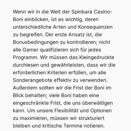
Wenn wir in die Welt der Spinbara Casino-
Boni einblicken, ist es wichtig, deren
unterschiedliche Arten und Konsequenzen
zu begreifen. Der erste Ansatz ist, die
Bonusbedingungen zu kontrollieren; nicht
alle Gamer qualifizieren sich für jedes
Programm. Wir müssen das Kleingedruckte
durchlesen und gewährleisten, dass wir die
erforderlichen Kriterien erfüllen, um alle
Sonderangebote effektiv zu verwenden.
Außerdem sollten wir die Frist der Boni im
Blick behalten; viele Boni haben eine
eingeschränkte Frist, die uns überwältigen
kann. Um unsere Flexibilität und Optionen
zu maximieren, müssen wir strukturiert
bleiben und kritische Termine notieren.