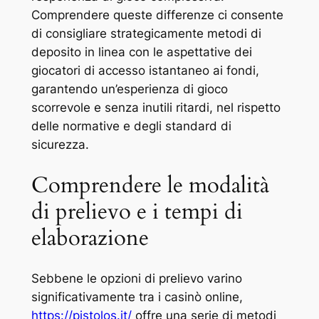
Comprendere queste differenze ci consente
di consigliare strategicamente metodi di
deposito in linea con le aspettative dei
giocatori di accesso istantaneo ai fondi,
garantendo un’esperienza di gioco
scorrevole e senza inutili ritardi, nel rispetto
delle normative e degli standard di
sicurezza.
Comprendere le modalità
di prelievo e i tempi di
elaborazione
Sebbene le opzioni di prelievo varino
significativamente tra i casinò online,
https://pistolos.it/
offre una serie di metodi