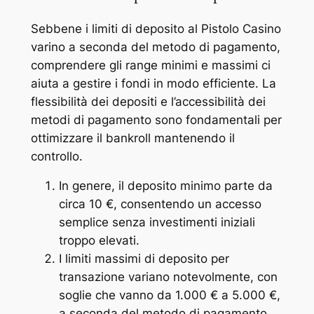
Sebbene i limiti di deposito al Pistolo Casino
varino a seconda del metodo di pagamento,
comprendere gli range minimi e massimi ci
aiuta a gestire i fondi in modo efficiente. La
flessibilità dei depositi e l’accessibilità dei
metodi di pagamento sono fondamentali per
ottimizzare il bankroll mantenendo il
controllo.
In genere, il deposito minimo parte da
circa 10 €, consentendo un accesso
semplice senza investimenti iniziali
troppo elevati.
I limiti massimi di deposito per
transazione variano notevolmente, con
soglie che vanno da 1.000 € a 5.000 €,
a seconda del metodo di pagamento