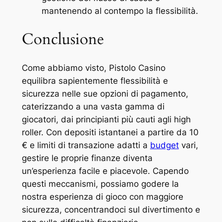
mantenendo al contempo la flessibilità.
Conclusione
Come abbiamo visto, Pistolo Casino
equilibra sapientemente flessibilità e
sicurezza nelle sue opzioni di pagamento,
caterizzando a una vasta gamma di
giocatori, dai principianti più cauti agli high
roller. Con depositi istantanei a partire da 10
€ e limiti di transazione adatti a
budget
vari,
gestire le proprie finanze diventa
un’esperienza facile e piacevole. Capendo
questi meccanismi, possiamo godere la
nostra esperienza di gioco con maggiore
sicurezza, concentrandoci sul divertimento e