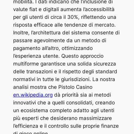
mobilità. I dati indicano che l’inclusione di
valute fiat e digitali aumenta l’accessibilità
per gli utenti di circa il 30%, riflettendo una
risposta efficace alle tendenze di mercato.
Inoltre, l’architettura del sistema consente di
passare agevolmente da un metodo di
pagamento all’altro, ottimizzando
l’esperienza utente. Questo approccio
multiforme garantisce una solida sicurezza
delle transazioni e il rispetto degli standard
normativi in tutte le giurisdizioni. La nostra
analisi mostra che Pistolo Casino
en.wikipedia.org
dà priorità sia ai metodi
innovativi che a quelli consolidati, creando
un ecosistema completo adatto agli utenti
più esperti che desiderano massimizzare
l’efficienza e il controllo sulle proprie finanze
di gioco online.