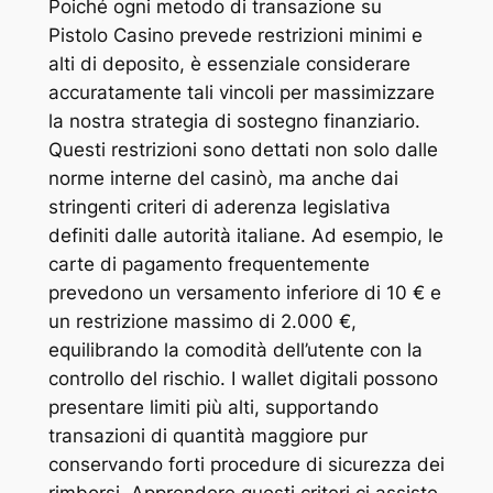
Poiché ogni metodo di transazione su
Pistolo Casino prevede restrizioni minimi e
alti di deposito, è essenziale considerare
accuratamente tali vincoli per massimizzare
la nostra strategia di sostegno finanziario.
Questi restrizioni sono dettati non solo dalle
norme interne del casinò, ma anche dai
stringenti criteri di aderenza legislativa
definiti dalle autorità italiane. Ad esempio, le
carte di pagamento frequentemente
prevedono un versamento inferiore di 10 € e
un restrizione massimo di 2.000 €,
equilibrando la comodità dell’utente con la
controllo del rischio. I wallet digitali possono
presentare limiti più alti, supportando
transazioni di quantità maggiore pur
conservando forti procedure di sicurezza dei
rimborsi. Apprendere questi criteri ci assiste