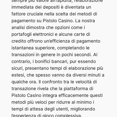
sempre più valore all’rapidità, l’elaborazione
immediata dei depositi è diventata un
fattore cruciale nella scelta dei metodi di
pagamento su Pistolo Casino. La nostra
analisi dimostra che opzioni come i
portafogli elettronici e alcune carte di
credito offrono un’efficienza di pagamento
istantanea superiore, completando le
transazioni in genere in pochi secondi. Al
contrario, i bonifici bancari, pur essendo
sicuri, presentano tempi di elaborazione più
estesi, che spesso vanno da diversi minuti a
qualche ora. Il confronto tra le velocità di
transazione rivela che la piattaforma di
Pistolo Casino integra efficacemente questi
metodi più veloci per ridurre al minimo i
tempi di attesa degli utenti, migliorando
l’esperienza di gioco complessiva.