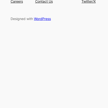
Careers
Contact Us
Twitter/X
Designed with
WordPress