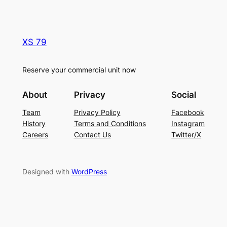
XS 79
Reserve your commercial unit now
About
Privacy
Social
Team
Privacy Policy
Facebook
History
Terms and Conditions
Instagram
Careers
Contact Us
Twitter/X
Designed with
WordPress