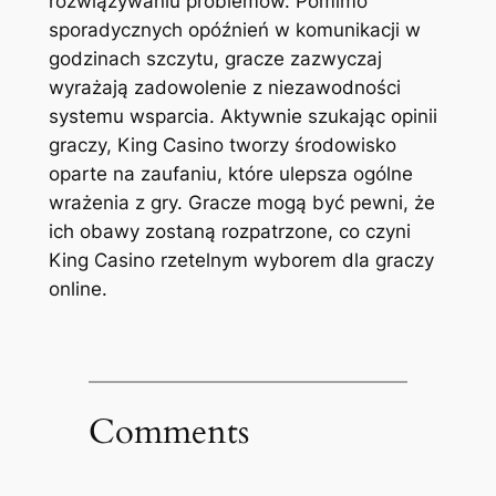
rozwiązywaniu problemów. Pomimo
sporadycznych opóźnień w komunikacji w
godzinach szczytu, gracze zazwyczaj
wyrażają zadowolenie z niezawodności
systemu wsparcia. Aktywnie szukając opinii
graczy, King Casino tworzy środowisko
oparte na zaufaniu, które ulepsza ogólne
wrażenia z gry. Gracze mogą być pewni, że
ich obawy zostaną rozpatrzone, co czyni
King Casino rzetelnym wyborem dla graczy
online.
Comments