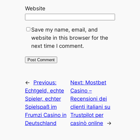
Website
Save my name, email, and
website in this browser for the
next time I comment.
←
Previous:
Next:
Mostbet
Echtgeld, echte
Casino –
Spieler, echter
Recensioni dei
Spielspaß im
clienti italiani su
Frumzi Casino in
Trustpilot per
Deutschland
casinò online
→