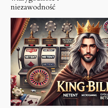
niezawodność