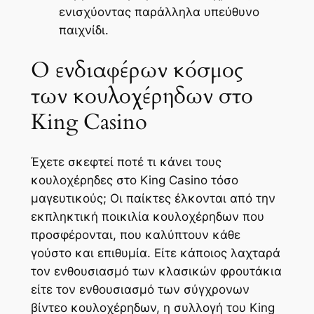
ενισχύοντας παράλληλα υπεύθυνο
παιχνίδι.
Ο ενδιαφέρων κόσμος
των κουλοχέρηδων στο
King Casino
Έχετε σκεφτεί ποτέ τι κάνει τους
κουλοχέρηδες στο King Casino τόσο
μαγευτικούς; Οι παίκτες έλκονται από την
εκπληκτική ποικιλία κουλοχέρηδων που
προσφέρονται, που καλύπτουν κάθε
γούστο και επιθυμία. Είτε κάποιος λαχταρά
τον ενθουσιασμό των κλασικών φρουτάκια
είτε τον ενθουσιασμό των σύγχρονων
βίντεο κουλοχέρηδων, η συλλογή του King