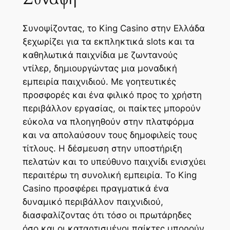
Συνοψίζοντας, το King Casino στην Ελλάδα
ξεχωρίζει για τα εκπληκτικά slots και τα
καθηλωτικά παιχνίδια με ζωντανούς
ντίλερ, δημιουργώντας μια μοναδική
εμπειρία παιχνιδιού. Με γοητευτικές
προσφορές και ένα φιλικό προς το χρήστη
περιβάλλον εργασίας, οι παίκτες μπορούν
εύκολα να πλοηγηθούν στην πλατφόρμα
και να απολαύσουν τους δημοφιλείς τους
τίτλους. Η δέσμευση στην υποστήριξη
πελατών και το υπεύθυνο παιχνίδι ενισχύει
περαιτέρω τη συνολική εμπειρία. Το King
Casino προσφέρει πραγματικά ένα
δυναμικό περιβάλλον παιχνιδιού,
διασφαλίζοντας ότι τόσο οι πρωτάρηδες
όσο και οι καταρτισμένοι παίκτες μπορούν