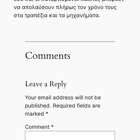
να απολαύσουν πλήρως τον χρόνο τους
στα τραπέζια και τα μηχανήματα.
Comments
Leave a Reply
Your email address will not be
published.
Required fields are
marked
*
Comment
*