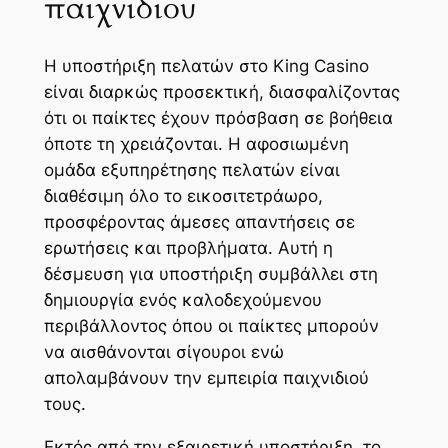
παιχνιδιού
Η υποστήριξη πελατών στο King Casino
είναι διαρκώς προσεκτική, διασφαλίζοντας
ότι οι παίκτες έχουν πρόσβαση σε βοήθεια
όποτε τη χρειάζονται. Η αφοσιωμένη
ομάδα εξυπηρέτησης πελατών είναι
διαθέσιμη όλο το εικοσιτετράωρο,
προσφέροντας άμεσες απαντήσεις σε
ερωτήσεις και προβλήματα. Αυτή η
δέσμευση για υποστήριξη συμβάλλει στη
δημιουργία ενός καλοδεχούμενου
περιβάλλοντος όπου οι παίκτες μπορούν
να αισθάνονται σίγουροι ενώ
απολαμβάνουν την εμπειρία παιχνιδιού
τους.
Εκτός από την εξαιρετική υποστήριξη, το