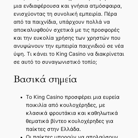
μια ενδιαφέρουσα και γνήσια ατμόσφαιρα,
ενισχύοντας τη συνολική εμπειρία. Πέρα
από τα παιχνίδια, υπάρχουν πολλά να
αποκαλυφθούν σχετικά με τις προσφορές
και την ευκολία χρήσης των χρηστών που
ανυψώνουν την εμπειρία παιχνιδιού σε νέα
ύψη. Τι κάνει το King Casino να διακρίνεται
σε αυτό το συναγωνιστικό τοπίο;
Βασικά σημεία
Το King Casino προσφέρει μια ευρεία
ποικιλία από κουλοχέρηδες, με
κλασικά φρουτάκια και καθηλωτικά
θεματικά βίντεο κουλοχέρηδες για
παίκτες στην Ελλάδα.
Οι παίκτες μπορούν να απολαύσουν