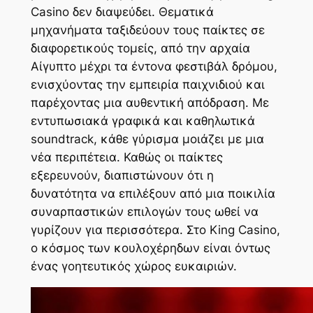
Casino δεν διαψεύδει. Θεματικά
μηχανήματα ταξιδεύουν τους παίκτες σε
διαφορετικούς τομείς, από την αρχαία
Αίγυπτο μέχρι τα έντονα φεστιβάλ δρόμου,
ενισχύοντας την εμπειρία παιχνιδιού και
παρέχοντας μια αυθεντική απόδραση. Με
εντυπωσιακά γραφικά και καθηλωτικά
soundtrack, κάθε γύρισμα μοιάζει με μια
νέα περιπέτεια. Καθώς οι παίκτες
εξερευνούν, διαπιστώνουν ότι η
δυνατότητα να επιλέξουν από μια ποικιλία
συναρπαστικών επιλογών τους ωθεί να
γυρίζουν για περισσότερα. Στο King Casino,
ο κόσμος των κουλοχέρηδων είναι όντως
ένας γοητευτικός χώρος ευκαιριών.