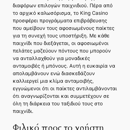
διαφόρων επιλογών παιχνιδιού. Πέρα από
το αρχικό καλωσόρισμα, το King Casino
προσφέρει προγράμματα επιβράβευσης
που αμείβουν τους αφοσιωμένους παίκτες
για τη συνεχή τους υποστήριξη. Με κάθε
παιχνίδι που διεξάγεται, οι αφοσιωμένοι
πελάτες μαζεύουν πόντους που μπορούν
να ανταλλαχθούν για μοναδικές
ανταμοιβές ή μπόνους. Αυτή η ευκαιρία να
απολαμβάνουν ενώ διασκεδάζουν
καλλιεργεί μια κλίμα ανταμοιβής,
εγγυώμενοι ότι οι παίκτες αντιλαμβάνονται
ότι αναγνωρίζονται και συμμετέχουν σε
όλη τη διάρκεια του ταξιδιού τους στο
παιχνίδι.
Φιλικό προς το χρήστη