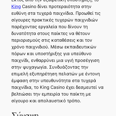
King
Casino δίνει προτεραιότητα στην
ευθύνη στα τυχερά παιχνίδια. Προωθεί τις
σίγουρες πρακτικές τυχερών παιχνιδιών
παρέχοντας εργαλεία που δίνουν τη
δυνατότητα στους παίκτες να θέτουν
περιορισμούς στις καταθέσεις και τον
χρόνο παιχνιδιού. Μέσω εκπαιδευτικών
πόρων και υποστήριξης για υπεύθυνο
παιχνίδι, ενθαρρύνει μια υγιή προσέγγιση
στην ψυχαγωγία. Συνδυάζοντας την
επιμελή εξυπηρέτηση πελατών με έντονη
έμφαση στην υπευθυνότητα στα τυχερά
παιχνίδια, το King Casino έχει δεσμευτεί να
βελτιώσει την εμπειρία του παίκτη με
σίγουρο και απολαυστικό τρόπο.
Σύναψη