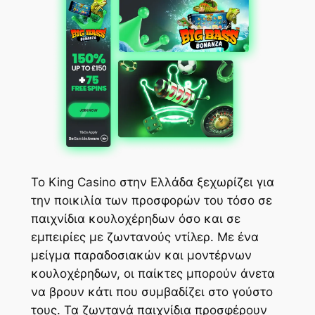
Το King Casino στην Ελλάδα ξεχωρίζει για
την ποικιλία των προσφορών του τόσο σε
παιχνίδια κουλοχέρηδων όσο και σε
εμπειρίες με ζωντανούς ντίλερ. Με ένα
μείγμα παραδοσιακών και μοντέρνων
κουλοχέρηδων, οι παίκτες μπορούν άνετα
να βρουν κάτι που συμβαδίζει στο γούστο
τους. Τα ζωντανά παιχνίδια προσφέρουν