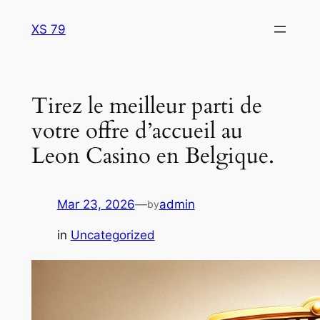
Skip
XS 79
to
content
Tirez le meilleur parti de
votre offre d’accueil au
Leon Casino en Belgique.
Mar 23, 2026
—
admin
by
in
Uncategorized