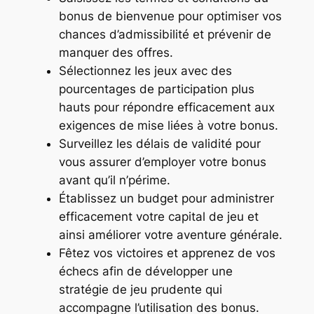
bonus de bienvenue pour optimiser vos
chances d’admissibilité et prévenir de
manquer des offres.
Sélectionnez les jeux avec des
pourcentages de participation plus
hauts pour répondre efficacement aux
exigences de mise liées à votre bonus.
Surveillez les délais de validité pour
vous assurer d’employer votre bonus
avant qu’il n’périme.
Établissez un budget pour administrer
efficacement votre capital de jeu et
ainsi améliorer votre aventure générale.
Fêtez vos victoires et apprenez de vos
échecs afin de développer une
stratégie de jeu prudente qui
accompagne l’utilisation des bonus.