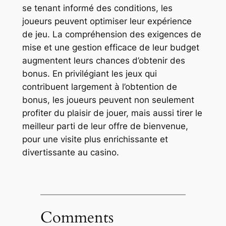
se tenant informé des conditions, les
joueurs peuvent optimiser leur expérience
de jeu. La compréhension des exigences de
mise et une gestion efficace de leur budget
augmentent leurs chances d’obtenir des
bonus. En privilégiant les jeux qui
contribuent largement à l’obtention de
bonus, les joueurs peuvent non seulement
profiter du plaisir de jouer, mais aussi tirer le
meilleur parti de leur offre de bienvenue,
pour une visite plus enrichissante et
divertissante au casino.
Comments