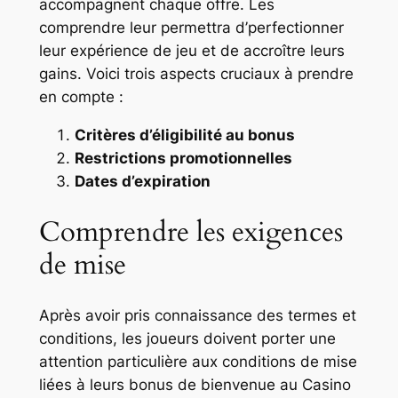
accompagnent chaque offre. Les
comprendre leur permettra d’perfectionner
leur expérience de jeu et de accroître leurs
gains. Voici trois aspects cruciaux à prendre
en compte :
Critères d’éligibilité au bonus
Restrictions promotionnelles
Dates d’expiration
Comprendre les exigences
de mise
Après avoir pris connaissance des termes et
conditions, les joueurs doivent porter une
attention particulière aux conditions de mise
liées à leurs bonus de bienvenue au Casino