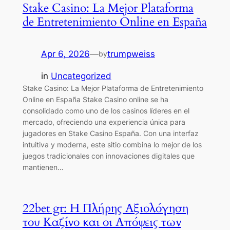
Stake Casino: La Mejor Plataforma
de Entretenimiento Online en España
Apr 6, 2026
—
trumpweiss
by
in
Uncategorized
Stake Casino: La Mejor Plataforma de Entretenimiento
Online en España Stake Casino online se ha
consolidado como uno de los casinos líderes en el
mercado, ofreciendo una experiencia única para
jugadores en Stake Casino España. Con una interfaz
intuitiva y moderna, este sitio combina lo mejor de los
juegos tradicionales con innovaciones digitales que
mantienen…
22bet gr: Η Πλήρης Αξιολόγηση
του Καζίνο και οι Απόψεις των