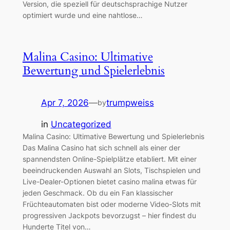
Version, die speziell für deutschsprachige Nutzer
optimiert wurde und eine nahtlose…
Malina Casino: Ultimative
Bewertung und Spielerlebnis
Apr 7, 2026
—
trumpweiss
by
in
Uncategorized
Malina Casino: Ultimative Bewertung und Spielerlebnis
Das Malina Casino hat sich schnell als einer der
spannendsten Online-Spielplätze etabliert. Mit einer
beeindruckenden Auswahl an Slots, Tischspielen und
Live-Dealer-Optionen bietet casino malina etwas für
jeden Geschmack. Ob du ein Fan klassischer
Früchteautomaten bist oder moderne Video-Slots mit
progressiven Jackpots bevorzugst – hier findest du
Hunderte Titel von…