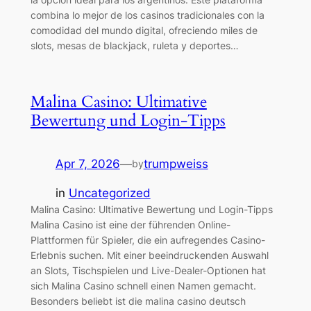
combina lo mejor de los casinos tradicionales con la
comodidad del mundo digital, ofreciendo miles de
slots, mesas de blackjack, ruleta y deportes…
Malina Casino: Ultimative
Bewertung und Login-Tipps
Apr 7, 2026
—
trumpweiss
by
in
Uncategorized
Malina Casino: Ultimative Bewertung und Login-Tipps
Malina Casino ist eine der führenden Online-
Plattformen für Spieler, die ein aufregendes Casino-
Erlebnis suchen. Mit einer beeindruckenden Auswahl
an Slots, Tischspielen und Live-Dealer-Optionen hat
sich Malina Casino schnell einen Namen gemacht.
Besonders beliebt ist die malina casino deutsch