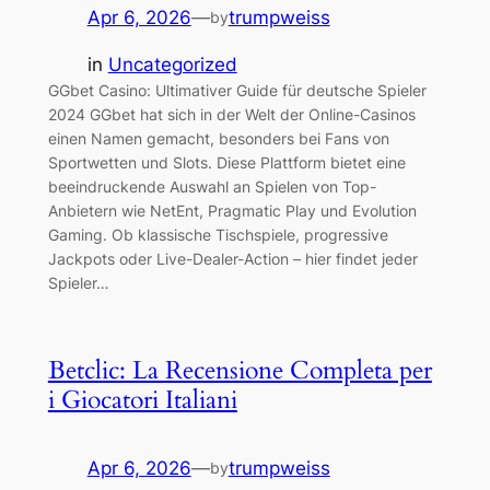
Apr 6, 2026
—
trumpweiss
by
in
Uncategorized
GGbet Casino: Ultimativer Guide für deutsche Spieler
2024 GGbet hat sich in der Welt der Online-Casinos
einen Namen gemacht, besonders bei Fans von
Sportwetten und Slots. Diese Plattform bietet eine
beeindruckende Auswahl an Spielen von Top-
Anbietern wie NetEnt, Pragmatic Play und Evolution
Gaming. Ob klassische Tischspiele, progressive
Jackpots oder Live-Dealer-Action – hier findet jeder
Spieler…
Betclic: La Recensione Completa per
i Giocatori Italiani
Apr 6, 2026
—
trumpweiss
by