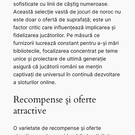
sofisticate cu linii de câștig numeroase.
Această selecție vastă de jocuri de noroc nu
este doar o ofertă de suprafață; este un
factor critic care influențează implicarea și
fidelizarea jucătorilor. Pe măsură ce
furnizorii lucrează constant pentru a-și mări
bibliotecile, focalizarea concentrat pe teme
unice și proiectare de ultimă generație
asigură că jucătorii români se mențin
captivați de universul în continuă dezvoltare
a sloturilor online.
Recompense și oferte
atractive
O varietate de recompense și oferte