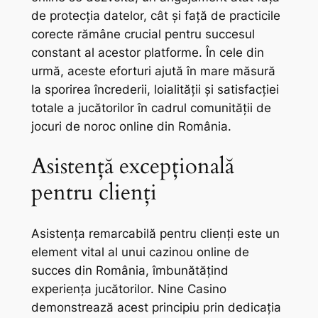
de protecția datelor, cât și față de practicile
corecte rămâne crucial pentru succesul
constant al acestor platforme. În cele din
urmă, aceste eforturi ajută în mare măsură
la sporirea încrederii, loialității și satisfacției
totale a jucătorilor în cadrul comunității de
jocuri de noroc online din România.
Asistență excepțională
pentru clienți
Asistența remarcabilă pentru clienți este un
element vital al unui cazinou online de
succes din România, îmbunătățind
experiența jucătorilor. Nine Casino
demonstrează acest principiu prin dedicația