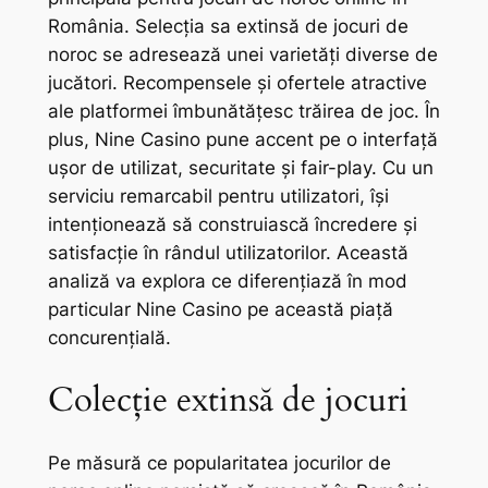
România. Selecția sa extinsă de jocuri de
noroc se adresează unei varietăți diverse de
jucători. Recompensele și ofertele atractive
ale platformei îmbunătățesc trăirea de joc. În
plus, Nine Casino pune accent pe o interfață
ușor de utilizat, securitate și fair-play. Cu un
serviciu remarcabil pentru utilizatori, își
intenționează să construiască încredere și
satisfacție în rândul utilizatorilor. Această
analiză va explora ce diferențiază în mod
particular Nine Casino pe această piață
concurențială.
Colecție extinsă de jocuri
Pe măsură ce popularitatea jocurilor de