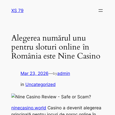
Skip
XS 79
to
content
Alegerea numărul unu
pentru sloturi online în
România este Nine Casino
Mar 23, 2026
—
admin
by
in
Uncategorized
ninecasino.world
Casino a devenit alegerea
principală pentru jocuri de noroc online în