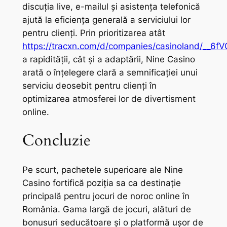
discuția live, e-mailul și asistența telefonică
ajută la eficiența generală a serviciului lor
pentru clienți. Prin prioritizarea atât
https://tracxn.com/d/companies/casinoland/_
a rapidității, cât și a adaptării, Nine Casino
arată o înțelegere clară a semnificației unui
serviciu deosebit pentru clienți în
optimizarea atmosferei lor de divertisment
online.
Concluzie
Pe scurt, pachetele superioare ale Nine
Casino fortifică poziția sa ca destinație
principală pentru jocuri de noroc online în
România. Gama largă de jocuri, alături de
bonusuri seducătoare și o platformă ușor de