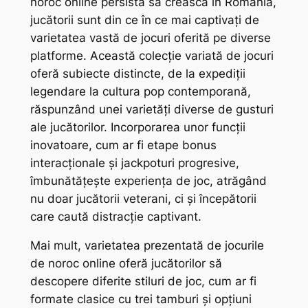
noroc online persistă să crească în România,
jucătorii sunt din ce în ce mai captivați de
varietatea vastă de jocuri oferită pe diverse
platforme. Această colecție variată de jocuri
oferă subiecte distincte, de la expediții
legendare la cultura pop contemporană,
răspunzând unei varietăți diverse de gusturi
ale jucătorilor. Incorporarea unor funcții
inovatoare, cum ar fi etape bonus
interacționale și jackpoturi progresive,
îmbunătățește experiența de joc, atrăgând
nu doar jucătorii veterani, ci și începătorii
care caută distracție captivant.
Mai mult, varietatea prezentată de jocurile
de noroc online oferă jucătorilor să
descopere diferite stiluri de joc, cum ar fi
formate clasice cu trei tamburi și opțiuni