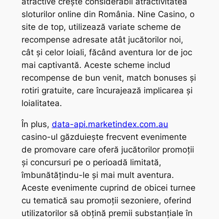
atractive crește considerabil atractivitatea
sloturilor online din România. Nine Casino, o
site de top, utilizează variate scheme de
recompense adresate atât jucătorilor noi,
cât și celor loiali, făcând aventura lor de joc
mai captivantă. Aceste scheme includ
recompense de bun venit, match bonuses și
rotiri gratuite, care încurajează implicarea și
loialitatea.
În plus,
data-api.marketindex.com.au
casino-ul găzduiește frecvent evenimente
de promovare care oferă jucătorilor promoții
și concursuri pe o perioadă limitată,
îmbunătățindu-le și mai mult aventura.
Aceste evenimente cuprind de obicei turnee
cu tematică sau promoții sezoniere, oferind
utilizatorilor să obțină premii substanțiale în