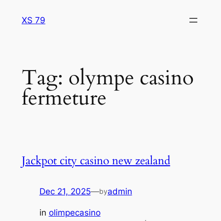
Skip
XS 79
to
content
Tag:
olympe casino
fermeture
Jackpot city casino new zealand
Dec 21, 2025
—
admin
by
in
olimpecasino